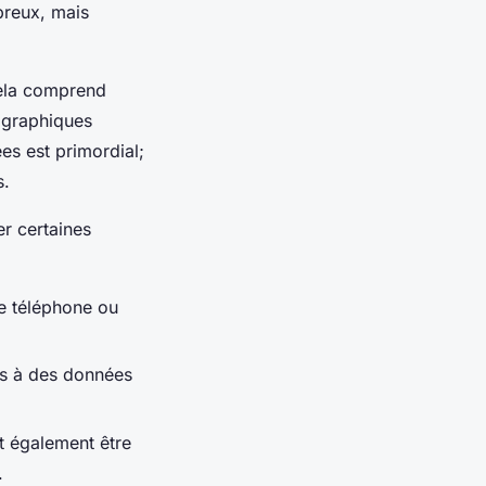
breux, mais
ela comprend
ographiques
ées est primordial;
s.
ter certaines
de téléphone ou
ès à des données
t également être
.