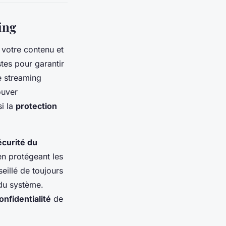
ing
s votre contenu et
stes pour garantir
e streaming
ouver
si la
protection
écurité du
 en protégeant les
seillé de toujours
 du système.
onfidentialité
de