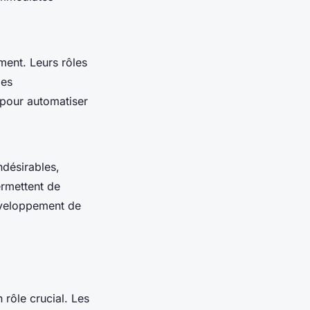
ement. Leurs rôles
les
pour automatiser
ndésirables,
ermettent de
développement de
n rôle crucial. Les