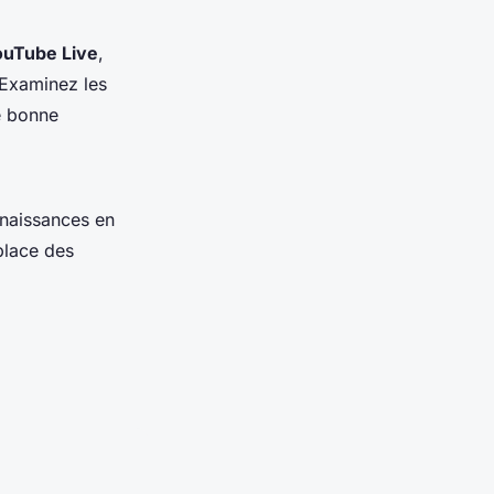
ouTube Live
,
 Examinez les
e bonne
nnaissances en
place des