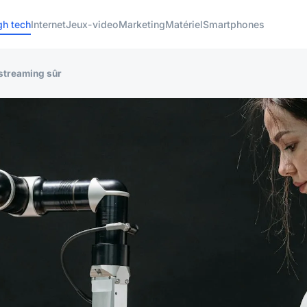
gh tech
Internet
Jeux-video
Marketing
Matériel
Smartphones
estreaming sûr