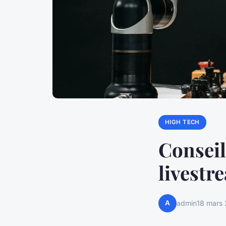
HIGH TECH
Conseil
livestr
A
admin
18 mars