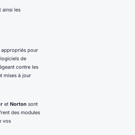
 ainsi les
appropriés pour
logiciels de
égeant contre les
t mises à jour
er
et
Norton
sont
 offrent des modules
e vos